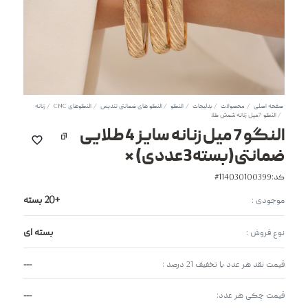
صفحه اصلی
محصولات
بدلیجات
النگو
النگو های ضمانتی تندیس
النگوهای CNC
زنانه
النگو 7میل زنانه شمش طلا
النگو 7 میل زنانه سایز 4 طلایی
ضمانتی(بسته3عددی) *
کد:114030100399#
+20 بسته
موجودی :
بسته ای
نوع فروش :
---
قیمت نقد هر عدد با تخفیف 21 درصد :
---
قیمت چکی هر عدد: