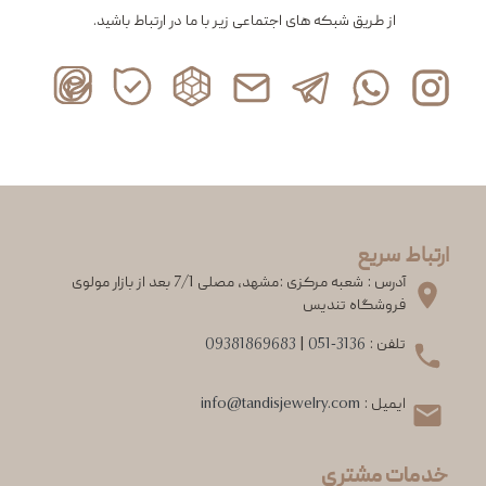
از طریق شبکه های اجتماعی زیر با ما در ارتباط باشید.
ارتباط سریع
آدرس : شعبه مرکزی :مشهد، مصلی 7/1 بعد از بازار مولوی
فروشگاه تندیس
تلفن :
051-3136
|
09381869683
ایمیل :
info@tandisjewelry.com
خدمات مشتری