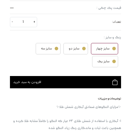
---
قیمت پک چکی :
تعداد:
+
-
رنگ و سایز :
سایز چهار
سایز دو
سایز سه
سایز یک
افزودن به سبد خرید
توضیحات و جزییات
۱- آبکاری با استفاده از شمش طلای ۲۴ عیار که النگو را کاملاً مشابه طلا کرده و 