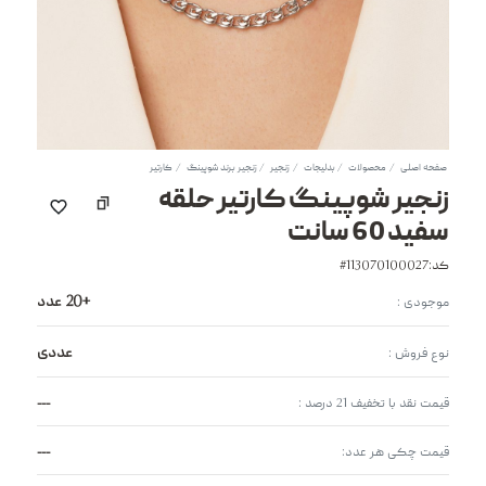
صفحه اصلی
محصولات
بدلیجات
زنجیر
زنجیر برند شوپینگ
کارتیر
زنجیر شوپینگ کارتیر حلقه
سفید 60 سانت
کد:113070100027#
+20 عدد
موجودی :
عددی
نوع فروش :
---
قیمت نقد با تخفیف 21 درصد :
---
قیمت چکی هر عدد: