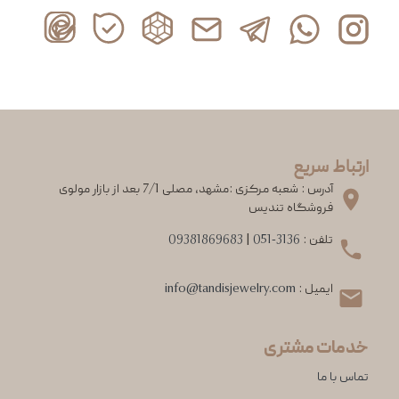
ارتباط سریع
آدرس : شعبه مرکزی :مشهد، مصلی 7/1 بعد از بازار مولوی
فروشگاه تندیس
تلفن :
051-3136
|
09381869683
ایمیل :
info@tandisjewelry.com
خدمات مشتری
تماس با ما