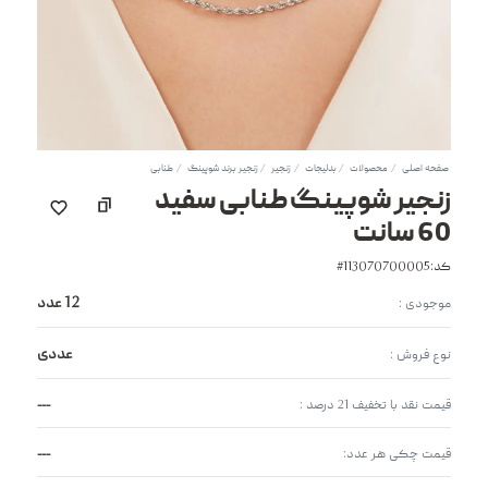
صفحه اصلی
محصولات
بدلیجات
زنجیر
زنجیر برند شوپینگ
طنابی
زنجیر شوپینگ طنابی سفید
60 سانت
کد:113070700005#
12 عدد
موجودی :
عددی
نوع فروش :
---
قیمت نقد با تخفیف 21 درصد :
---
قیمت چکی هر عدد: