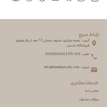
ارتباط سریع
آدرس : شعبه مرکزی :مشهد، مصلی 7/1 بعد از بازار مولوی
فروشگاه تندیس
تلفن :
051-3136
|
09381869683
ایمیل :
info@tandisjewelry.com
خدمات مشتری
تماس با ما
سوالات متداول