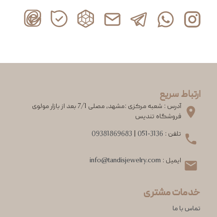
ارتباط سریع
آدرس : شعبه مرکزی :مشهد، مصلی 7/1 بعد از بازار مولوی
فروشگاه تندیس
تلفن :
051-3136
|
09381869683
ایمیل :
info@tandisjewelry.com
خدمات مشتری
تماس با ما