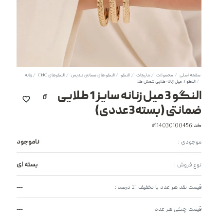
صفحه اصلی
محصولات
بدلیجات
النگو
النگو های ضمانتی تندیس
النگوهای CNC
زنانه
النگو 3 میل زنانه طلایی شمش طلا
النگو 3 میل زنانه سایز 1 طلایی
ضمانتی (بسته3عددی)
کد:114030100456#
ناموجود
موجودی :
بسته ای
نوع فروش :
---
قیمت نقد هر عدد با تخفیف 21 درصد :
---
قیمت چکی هر عدد: