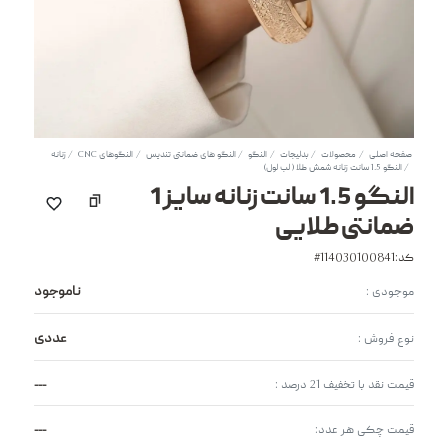
صفحه اصلی
محصولات
بدلیجات
النگو
النگو های ضمانتی تندیس
النگوهای CNC
زنانه
النگو 1.5 سانت زنانه شمش طلا ( لب لول)
النگو 1.5 سانت زنانه سایز 1
ضمانتی طلایی
کد:114030100841#
ناموجود
موجودی :
عددی
نوع فروش :
---
قیمت نقد با تخفیف 21 درصد :
---
قیمت چکی هر عدد: