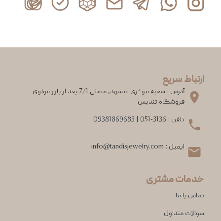
ارتباط سریع
آدرس : شعبه مرکزی :مشهد، مصلی 7/1 بعد از بازار مولوی
فروشگاه تندیس
تلفن :
051-3136
|
09381869683
ایمیل :
info@tandisjewelry.com
خدمات مشتری
تماس با ما
سوالات متداول