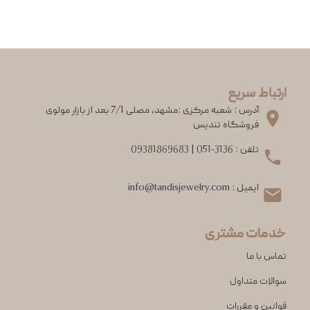
ارتباط سریع
آدرس : شعبه مرکزی :مشهد، مصلی 7/1 بعد از بازار مولوی
فروشگاه تندیس
تلفن :
051-3136
|
09381869683
ایمیل :
info@tandisjewelry.com
خدمات مشتری
تماس با ما
سوالات متداول
قوانین و مقررات