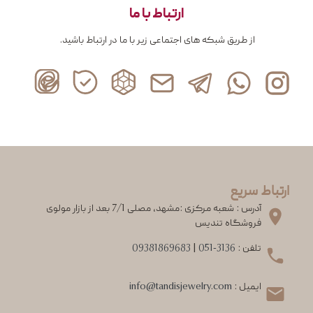
ارتباط با ما
از طریق شبکه های اجتماعی زیر با ما در ارتباط باشید.
ارتباط سریع
آدرس : شعبه مرکزی :مشهد، مصلی 7/1 بعد از بازار مولوی
فروشگاه تندیس
تلفن :
051-3136
|
09381869683
ایمیل :
info@tandisjewelry.com