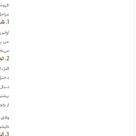
فروشگ
مراحل
1. شناخت بازار و تحلیل رقبا
اولین
می ‌پ
می‌کن
2. تعیین مخاطب هدف
قبل ا
دخترا
دنبال
بیشتر
از کج
وقتی 
کپشن 
3. انتخاب سبک و دسته ‌بندی محصولات