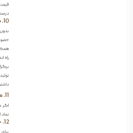
قیمت‌
درصد 
10. بازاریابی و جذب مشتری
بدون 
حضور 
همکار
راه‌ ا
برگزا
تولید
داشتن
11. مجوزهای لازم برای فعالیت قانونی
اگر م
نماد 
12. خدمات پس از فروش و جلب رضایت مشتری
برای 