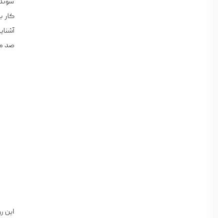
‌شوند
کار ب
آشنای
صد مر
این ر