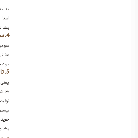
بدلیج
ابتدا
یک دس
4. ساخت برند و انتخاب نام فروشگاه
سومین
مشتری
برند 
5. تامین محصولات
یکی ا
کارشو
تولید
بیشتر
خرید ا
یک وا