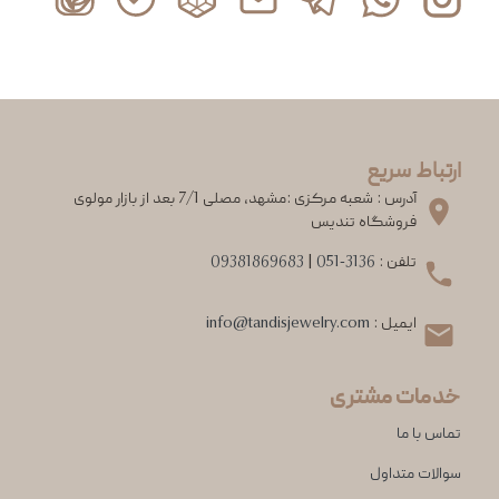
ارتباط سریع
آدرس : شعبه مرکزی :مشهد، مصلی 7/1 بعد از بازار مولوی
فروشگاه تندیس
تلفن :
051-3136
|
09381869683
ایمیل :
info@tandisjewelry.com
خدمات مشتری
تماس با ما
سوالات متداول